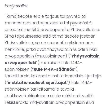
Yhdysvallat
Tämä tiedote ei ole tarjous tai pyyntö tai
muodosta osaa tarjouksesta tai pyynnöstä
ostaa tai merkitä arvopapereita Yhdysvalloissa.
Siinä tapauksessa, että tämä tiedote jaetaan
Yhdysvalloissa, se on suunnattu yksinomaan
henkilöille, jotka ovat Yhdysvaltain vuoden 1933
arvopaperilain (muutoksineen) (“
Yhdysvaltain
arvopaperilaki
“) mukaisen Rule 144A-
säännöksen (“
Rule 144A-säännös
“)
tarkoittamia kokeneita institutionaalisia sijoittajia
(“
institutionaaliset sijoittajat
“) Rule 144A-
säännöksen tarkoittamalla tavalla.
Joukkovelkakirjalainaa ei ole rekisteröity eikä
rekisteröidä Yhdysvaltain arvopaperilain eikä