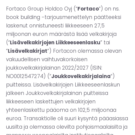
Fortaco Group Holdco Oyj (“
Fortaco
“) on ns.
book building -tarjousmenettelyn päätteeksi
laskenut onnistuneesti liikkeeseen 27,5
miljoonan euron määrästä lisää velkakirjoja
(“
Lisävelkakirjojen Liikkeeseenlasku
” tai
“
Lisävelkakirjat
“) Fortacon olemassa olevan
vakuudellisen vaihtuvakorkoisen
joukkovelkakirjalainan 2022/2027 (ISIN:
NO0012547274) (“
Joukkovelkakirjalaina
“)
puitteissa. Lisävelkakirjojen Liikkeeseenlaskun
jälkeen Joukkovelkakirjalainan puitteissa
liikkeeseen laskettujen velkakirjojen
yhteenlaskettu pääoma on 102,5 miljoonaa
euroa. Transaktiolle oli suuri kysyntä pääasiassa
uusilta ja olemassa olevilta pohjoismaalaisilta ja