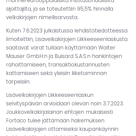
mannereurooppalaisilta institutionaalisilta
sijoittajilta, ja se toteutettiin 95,5% hinnalla
velkakirjojen nimellisarvosta.
Kuten 7.6.2023 julkaistussa lehdistötiedotteessa
ilmoitettiin, Lisävelkakirjojen Liikkeeseenlaskusta
saatavat varat tullaan käyttämään Walter
Mauser GmbH:n ja Buisard S.A.S:n hankintojen
rahoittamiseen, transaktiokustannusten
kattamiseen sekä yleisiin liiketoiminnan
tarpeisiin.
Lisävelkakirjojen Liikkeeseenlaskun
selvityspäivän arvioidaan olevan noin 3.7.2023.
Joukkovelkakirjalainan ehtojen mukaisesti
Fortaco tulee jättämään hakemuksen
Lisävelkakirjojen ottamiseksi kaupankäynnin