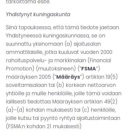
tarkoittama esite.
Yhdistynyt kuningaskunta
Siinä tapauksessa, että tämä tiedote jaetaan
Yhdistyneessä kuningaskunnassa, se on
suunnattu yksinomaan (a) sijoitusalan
ammattilaisille, jotka kuuluvat vuoden 2000
rahoituspalvelu- ja markkinalain (Financial
Promotion) (muutoksineen) (“
FSMA
“)
määräyksen 2005 (”
Määräys
”) artiklan 19(5)
soveltamisalaan tai (b) korkean nettoarvon
yhtiöille ja muille henkilöille, joille tämä voidaan
laillisesti tiedottaa Määräyksen artiklan 49(2)
(a)–(d) kohdan mukaisesti tai (c) henkilöille,
joille kutsu tai pyyntö ryhtyä sijoitustoimintaan
(FSMA:n kohdan 21 mukaisesti)