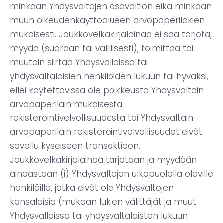
minkään Yhdysvaltojen osavaltion eikä minkään
muun oikeudenkäyttöalueen arvopaperilakien
mukaisesti. Joukkovelkakirjalainaa ei saa tarjota,
myydä (suoraan tai välillisesti), toimittaa tai
muutoin siirtää Yhdysvalloissa tai
yhdysvaltalaisien henkilöiden lukuun tai hyväksi,
ellei käytettävissä ole poikkeusta Yhdysvaltain
arvopaperilain mukaisesta
rekisteröintivelvollisuudesta tai Yhdysvaltain
arvopaperilain rekisteröintivelvollisuudet eivät
sovellu kyseiseen transaktioon.
Joukkovelkakirjalainaa tarjotaan ja myydään
ainoastaan (i) Yhdysvaltojen ulkopuolella oleville
henkilöille, jotka eivät ole Yhdysvaltojen
kansalaisia (mukaan lukien välittäjät ja muut
Yhdysvalloissa tai yhdysvaltalaisten lukuun