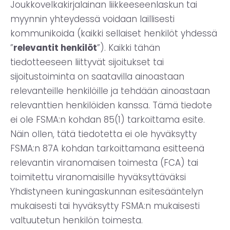
Joukkovelkakirjalainan liikkeeseenlaskun tai
myynnin yhteydessä voidaan laillisesti
kommunikoida (kaikki sellaiset henkilöt yhdessä
”
relevantit henkilöt
”). Kaikki tähän
tiedotteeseen liittyvät sijoitukset tai
sijoitustoiminta on saatavilla ainoastaan
relevanteille henkilöille ja tehdään ainoastaan
relevanttien henkilöiden kanssa. Tämä tiedote
ei ole FSMA:n kohdan 85(1) tarkoittama esite.
Näin ollen, tätä tiedotetta ei ole hyväksytty
FSMA:n 87A kohdan tarkoittamana esitteenä
relevantin viranomaisen toimesta (FCA) tai
toimitettu viranomaisille hyväksyttäväksi
Yhdistyneen kuningaskunnan esitesääntelyn
mukaisesti tai hyväksytty FSMA:n mukaisesti
valtuutetun henkilön toimesta.