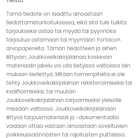
Yleistä
Tämä tiedote on laadittu ainoastaan
tiedottamistarkoituksessa, eikä sitä tule tulkita
tarjoukseksi ostaa tai myydä tai pyynnöksi
tarjoutua ostamaan tai myymään Fortacon
arvopapereita. Tämän tiedotteen ja siihen
liittyvän, Joukkovelkakirjalainaa koskevan
materiaalin jakelu voi olla tietyissä valtioissa lain
mukaan kiellettyä. Mitään toimenpiteitä ei ole
tehty Joukkovelkakirjalainan rekisteröimiseksi tai
kvalifioimiseksi, tai muutoin
Joukkovelkakirjalainan tarjoamiseksi yleisölle
missään valtiossa. Joukkovelkakirjalainaan
liittyvä tarjousmateriaali ja -dokumentaatio
voidaan ottaa vastaan ainoastaan soveltuvien
poikkeussäännösten tai rajoitusten puitteissa.