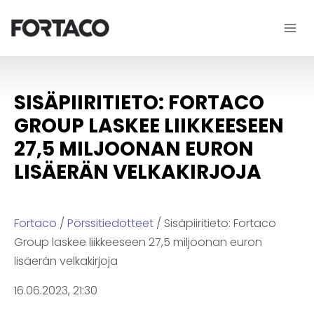
Siirry
sisältöön
SISÄPIIRITIETO: FORTACO
GROUP LASKEE LIIKKEESEEN
27,5 MILJOONAN EURON
LISÄERÄN VELKAKIRJOJA
Fortaco
/
Pörssitiedotteet
/ Sisäpiiritieto: Fortaco
Group laskee liikkeeseen 27,5 miljoonan euron
lisäerän velkakirjoja
16.06.2023, 21:30