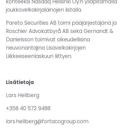
kohteeksi Nasdaq Helsinki Oy:n ylläpitämällä
joukkovelkakirjalainojen listalla.
Pareto Securities AB toimi pääjärjestäjänä ja
Roschier Advokatbyrå AB sekä Gernandt &
Danielsson toimivat oikeudellisina
neuvonantajina Lisävelkakirjojen
Liikkeeseenlaskuun liittyen.
Lisätietoja
Lars Hellberg
+358 40 572 9488
lars.hellberg@fortacogroup.com