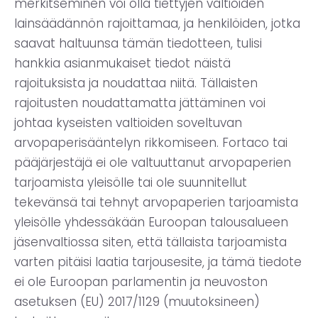
merkitseminen voi olla tiettyjen valtioiden
lainsäädännön rajoittamaa, ja henkilöiden, jotka
saavat haltuunsa tämän tiedotteen, tulisi
hankkia asianmukaiset tiedot näistä
rajoituksista ja noudattaa niitä. Tällaisten
rajoitusten noudattamatta jättäminen voi
johtaa kyseisten valtioiden soveltuvan
arvopaperisääntelyn rikkomiseen. Fortaco tai
pääjärjestäjä ei ole valtuuttanut arvopaperien
tarjoamista yleisölle tai ole suunnitellut
tekevänsä tai tehnyt arvopaperien tarjoamista
yleisölle yhdessäkään Euroopan talousalueen
jäsenvaltiossa siten, että tällaista tarjoamista
varten pitäisi laatia tarjousesite, ja tämä tiedote
ei ole Euroopan parlamentin ja neuvoston
asetuksen (EU) 2017/1129 (muutoksineen)