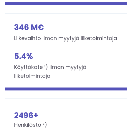
3
346 M€
4
6
Liikevaihto ilman myytyjä liiketoimintoja
M
5
€
5.4%
.
4
Käyttökate ¹) ilman myytyjä
%
liiketoimintoja
2
2500+
5
0
Henkilöstö ²)