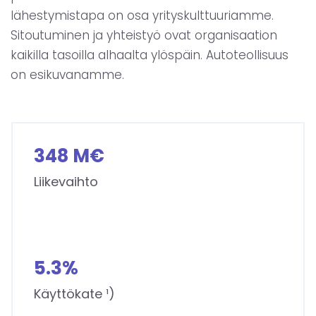
lähestymistapa on osa yrityskulttuuriamme.
Sitoutuminen ja yhteistyö ovat organisaation
kaikilla tasoilla alhaalta ylöspäin. Autoteollisuus
on esikuvanamme.
3
348 M€
4
8
Liikevaihto
M
€
5
5.3%
.
3
Käyttökate ¹)
%