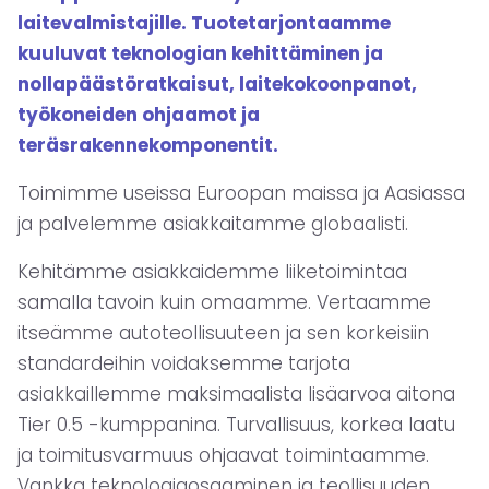
laitevalmistajille. Tuotetarjontaamme
kuuluvat teknologian kehittäminen ja
nollapäästöratkaisut, laitekokoonpanot,
työkoneiden ohjaamot ja
teräsrakennekomponentit.
Toimimme useissa Euroopan maissa ja Aasiassa
ja palvelemme asiakkaitamme globaalisti.
Kehitämme asiakkaidemme liiketoimintaa
samalla tavoin kuin omaamme. Vertaamme
itseämme autoteollisuuteen ja sen korkeisiin
standardeihin voidaksemme tarjota
asiakkaillemme maksimaalista lisäarvoa aitona
Tier 0.5 -kumppanina. Turvallisuus, korkea laatu
ja toimitusvarmuus ohjaavat toimintaamme.
Vankka teknologiaosaaminen ja teollisuuden