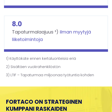
0
+
8.0
8
.
Tapaturmalaajuus ³)
ilman myytyjä
0
liiketoimintoja
1) Käyttökate ennen kertaluonteisia eriä
2) Sisältäen vuokrahenkilöstön
3) LTIF – Tapaturmaa miljoonaa työtuntia kohden
FORTACO ON STRATEGINEN
KUMPPANI RASKAIDEN