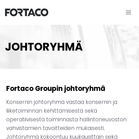
Siirry
sisältöön
JOHTORYHMÄ
Fortaco Groupin johtoryhmä
Konsernin johtoryhmä vastaa konsernin ja
liiketoiminnan kehittämisestä sekä
operatiivisesta toiminnasta hallintoneuvoston
vahvistamien tavoitteiden mukaisesti.
Johtoryhmä kokoontuu kuukausittain sekä