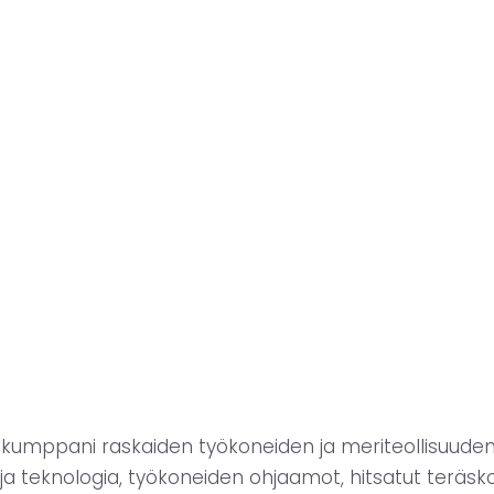
umppani raskaiden työkoneiden ja meriteollisuuden lai
t ja teknologia, työkoneiden ohjaamot, hitsatut terä