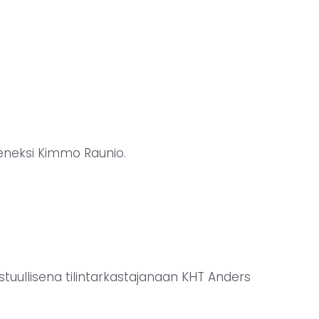
äseneksi Kimmo Raunio.
astuullisena tilintarkastajanaan KHT Anders