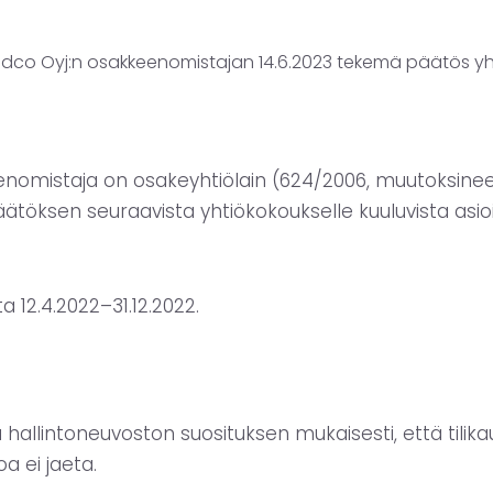
dco Oyj:n osakkeenomistajan 14.6.2023 tekemä päätös yhti
nomistaja on osakeyhtiölain (624/2006, muutoksineen
äätöksen seuraavista yhtiökokoukselle kuuluvista asioi
a 12.4.2022–31.12.2022.
a hallintoneuvoston suosituksen mukaisesti, että tilik
oa ei jaeta.