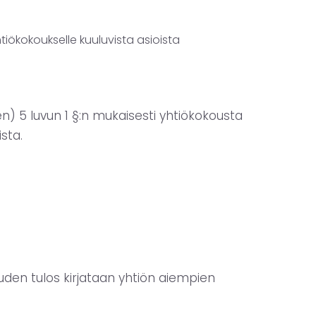
ökokoukselle kuuluvista asioista
) 5 luvun 1 §:n mukaisesti yhtiökokousta
sta.
auden tulos kirjataan yhtiön aiempien