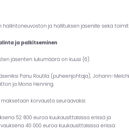
llintoneuvoston ja hallituksen jäsenille sekä toimitusj
linta ja palkitseminen
isten jäsenten lukumäärä on kuusi (6).
 jäseniksi Panu Routila (puheenjohtaja), Johann-Melchi
atton ja Mona Henning.
lle maksetaan korvausta seuraavaksi:
sena 52 800 euroa kuukausittaisissa erissä ja
vauksena 40 000 euroa kuukausittaisissa erissä.