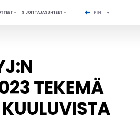
OTTEET
SIJOITTAJASUHTEET
FIN
YJ:N
023 TEKEMÄ
 KUULUVISTA