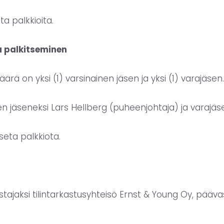
ta palkkioita.
ja palkitseminen
ärä on yksi (1) varsinainen jäsen ja yksi (1) varajäsen.
ksen jäseneksi Lars Hellberg (puheenjohtaja) ja varaj
kseta palkkiota.
kastajaksi tilintarkastusyhteisö Ernst & Young Oy, pääv