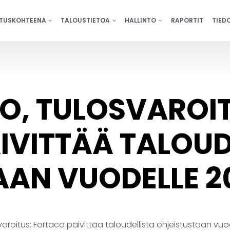
ITUSKOHTEENA
TALOUSTIETOA
HALLINTO
RAPORTIT
TIED
ETO, TULOSVAROI
IVITTÄÄ TALOUD
AAN VUODELLE 2
osvaroitus: Fortaco päivittää taloudellista ohjeistustaan vu