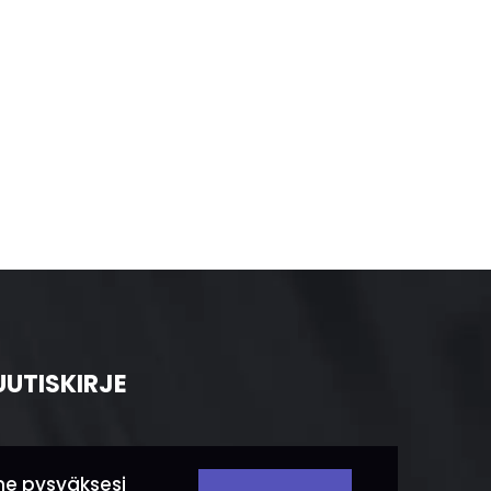
UUTISKIRJE
me pysyäksesi