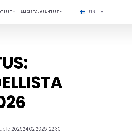
OTTEET
SIJOITTAJASUHTEET
FIN
TUS:
ELLISTA
026
odelle 2026
24.02.2026, 22:30