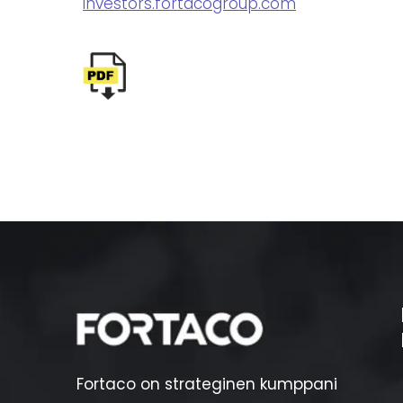
investors.fortacogroup.com
Fortaco on strateginen kumppani