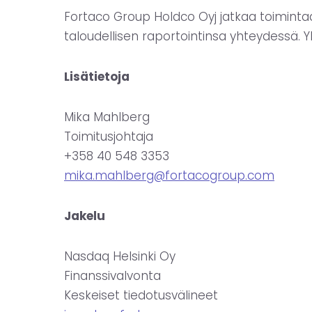
Fortaco Group Holdco Oyj jatkaa toimintaa
taloudellisen raportointinsa yhteydessä. Yh
Lisätietoja
Mika Mahlberg
Toimitusjohtaja
+358 40 548 3353
mika.mahlberg@fortacogroup.com
Jakelu
Nasdaq Helsinki Oy
Finanssivalvonta
Keskeiset tiedotusvälineet