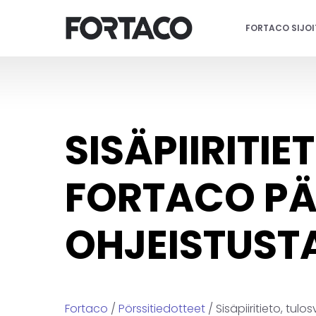
Siirry
sisältöön
FORTACO SIJO
SISÄPIIRITI
FORTACO PÄ
OHJEISTUST
Fortaco
/
Pörssitiedotteet
/ Sisäpiiritieto, tul