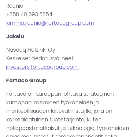
Raunio
+358 40 593 6854
kimmo.raunio@fortacogroup.com
Jakelu
Nasdaq Helsinki Oy
Keskeiset tiedotusvälineet
investors.fortacogroup.com
Fortaco Group
Fortaco on Euroopan johtava strateginen
kumppani raskaiden työkoneiden ja
meriteollisuuden laitevalmistajille, jolla on
korkealaatuinen tuotetarjonta, kuten
nollapäästöratkaisut ja teknologia, työkoneiden
ohjaamot, hitsatut teräskomponentit sekä