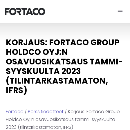
Siirry
sisältöön
KORJAUS: FORTACO GROUP
HOLDCO OYJ:N
OSAVUOSIKATSAUS TAMMI-
SYYSKUULTA 2023
(TILINTARKASTAMATON,
IFRS)
Fortaco
/
Pörssitiedotteet
/ Korjaus: Fortaco Group
Holdco Oyj:n osavuosikatsaus tammi-syyskuulta
2023 (tilintarkastamaton, IFRS)