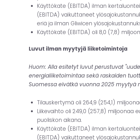
Käyttökate (EBITDA) ilman kertaluonteisi
(EBITDA) vaikuttaneet ylösajokustannuks
eriä ja ilman Gliwicen ylösajokustannuksi
Käyttökate (EBITDA) oli 8,0 (7,8) miljoon
Luvut ilman myytyjä liiketoimintoja
Huom: Alla esitetyt luvut perustuvat "uude
energialiiketoimintaa sekä raskaiden tuot
Suomessa eivätkä vuonna 2025 myytyä mer
Tilauskertymä oli 264,9 (254,1) miljoon
Liikevaihto oli 249,0 (257,8) miljoona
puoliskon aikana.
Käyttökate (EBITDA) ilman kertaluonteisi
(EBITDA) vaikuttaneet ylösajokustannuks