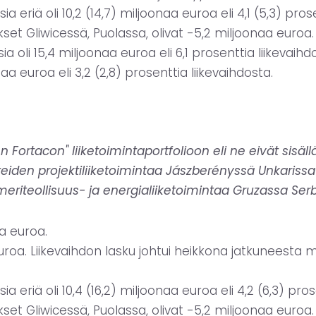
a eriä oli 10,2 (14,7) miljoonaa euroa eli 4,1 (5,3) pro
et Gliwicessä, Puolassa, olivat -5,2 miljoonaa euroa.
a oli 15,4 miljoonaa euroa eli 6,1 prosenttia liikevaihd
aa euroa eli 3,2 (2,8) prosenttia liikevaihdosta.
n Fortacon" liiketoimintaportfolioon eli ne eivät sisä
teiden projektiliiketoimintaa Jászberényssä Unkarissa
iteollisuus- ja energialiiketoimintaa Gruzassa Serb
aa euroa.
a euroa. Liikevaihdon lasku johtui heikkona jatkunees
a eriä oli 10,4 (16,2) miljoonaa euroa eli 4,2 (6,3) pr
et Gliwicessä, Puolassa, olivat -5,2 miljoonaa euroa.