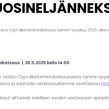
VUOSINELJÄNNEK
dco Oyj:n liiketoimintakatsaus tammi–syyskuu 2025: Liike
akatsaus | 26.11.2025 kello 14.00
p Holdco Oyj:n liiketoimintakatsauksesta tammi–syysk
eenä ja saatavilla verkkosivuillamme osoitteessa
htt
ailuluvut viittaavat edellisen vuoden vastaavaan ajanjak