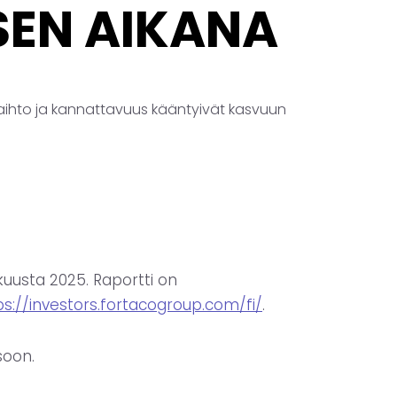
SEN AIKANA
vaihto ja kannattavuus kääntyivät kasvuun
uusta 2025. Raportti on
ps://investors.fortacogroup.com/fi/
.
soon.