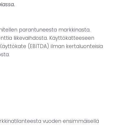
iassa.
vähitellen parantuneesta markkinasta.
enttia liikevaihdosta. Käyttökatteeseen
 Käyttökate (EBITDA) ilman kertaluonteisia
osta.
 markkinatilanteesta vuoden ensimmäisellä