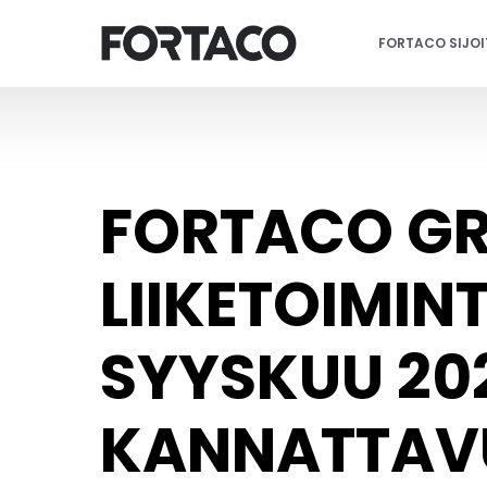
Siirry
sisältöön
FORTACO SIJO
FORTACO GR
LIIKETOIMI
SYYSKUU 202
KANNATTAV