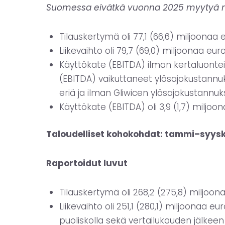
Suomessa eivätkä vuonna 2025 myytyä mer
Tilauskertymä oli 77,1 (66,6) miljoonaa 
Liikevaihto oli 79,7 (69,0) miljoonaa e
Käyttökate (EBITDA) ilman kertaluonteisi
(EBITDA) vaikuttaneet ylösajokustannuks
eriä ja ilman Gliwicen ylösajokustannuksi
Käyttökate (EBITDA) oli 3,9 (1,7) miljoon
Taloudelliset kohokohdat: tammi–syys
Raportoidut luvut
Tilauskertymä oli 268,2 (275,8) miljoon
Liikevaihto oli 251,1 (280,1) miljoonaa
puoliskolla sekä vertailukauden jälkeen