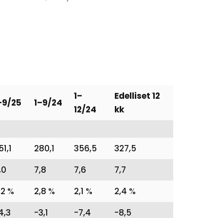
1–
Edelliset 12
–9/25
1–9/24
12/24
kk
51,1
280,1
356,5
327,5
,0
7,8
7,6
7,7
,2 %
2,8 %
2,1 %
2,4 %
4,3
-3,1
-7,4
-8,5