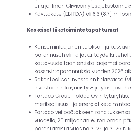
eriä ja ilman Gliwicen ylösajokustannuksi
Käyttökate (EBITDA) oli 8,3 (8,7) miljoon
Keskeiset liiketoimintatapahtumat
Konserninlaajuinen tuloksen ja kassav
parannusohjelma jatkui täydellä teholla
kattavuudeltaan entistä laajempi par
kassavirtaparannuksia vuoden 2026 ai
Rakenteelliset investoinnit Narvassa (Vir
investoinnin käynnistys- ja ylösajovai
Fortaco Group Holdco Oyj:n tytäryhtiö, 
meriteollisuus- ja energialiiketoiminta
Fortaco vei päätökseen rahoituksensa u
vuodella, 20 miljoonan euron oman pääo
parantamista vuosina 2025 ja 2026 tuk