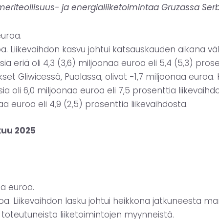
iteollisuus- ja energialiiketoimintaa Gruzassa Serb
euroa.
uroa. Liikevaihdon kasvu johtui katsauskauden aikana 
a eriä oli 4,3 (3,6) miljoonaa euroa eli 5,4 (5,3) pros
et Gliwicessä, Puolassa, olivat -1,7 miljoonaa euroa.
a oli 6,0 miljoonaa euroa eli 7,5 prosenttia liikevaihd
aa euroa eli 4,9 (2,5) prosenttia liikevaihdosta.
kuu 2025
aa euroa.
 euroa. Liikevaihdon lasku johtui heikkona jatkuneesta
 toteutuneista liiketoimintojen myynneistä.