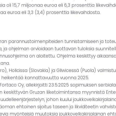
a oli 15,7 miljoonaa euroa eli 6,3 prosenttia liikevaihd
aa euroa eli 3,3 (3,4) prosenttia liikevaihdosta.
irran parannustoimenpiteiden tunnistamiseen ja tote
, ja ohjelman arvioidaan tuottavan tuloksia suunnitel
annusohjelma on aloitettu. Ohjelma keskittyy aikaan
kana.
o), Holicissa (Slovakia) ja Gliwicessä (Puola) valmistuiv
he heikentää kannattavuutta vuonna 2025.
Fortaco Oy, allekirjoitti 23.5.2025 sopimuksen serbial
an keskittyvän Gruzan liiketoimintansa myynnistä Entec 
udelleenjärjestelyn, johon kuului joukkovelkakirjalai
man ehtoinen sijoitus taseen ja likviditeetin vahvist
evia myönteisiä muutoksia joukkovelkakirjalainan eht