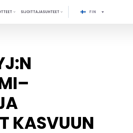
OTTEET
SIJOITTAJASUHTEET
FIN
YJ:N
MI–
JA
T KASVUUN