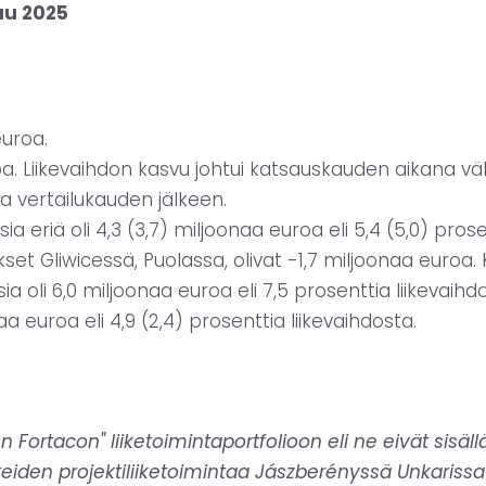
uu 2025
euroa.
uroa. Liikevaihdon kasvu johtui katsauskauden aikana 
ja vertailukauden jälkeen.
a eriä oli 4,3 (3,7) miljoonaa euroa eli 5,4 (5,0) pros
et Gliwicessä, Puolassa, olivat -1,7 miljoonaa euroa.
a oli 6,0 miljoonaa euroa eli 7,5 prosenttia liikevaihd
aa euroa eli 4,9 (2,4) prosenttia liikevaihdosta.
n Fortacon" liiketoimintaportfolioon eli ne eivät sisä
teiden projektiliiketoimintaa Jászberényssä Unkarissa