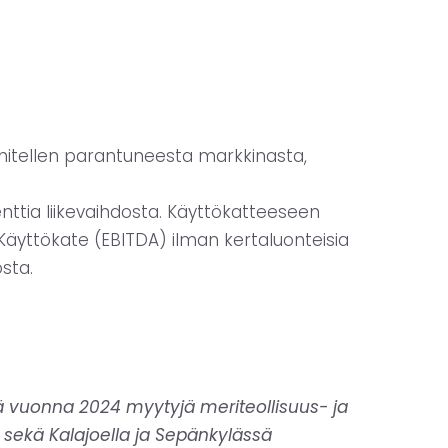
vähitellen parantuneesta markkinasta,
enttia liikevaihdosta. Käyttökatteeseen
 Käyttökate (EBITDA) ilman kertaluonteisia
osta.
llä vuonna 2024 myytyjä meriteollisuus- ja
 sekä Kalajoella ja Sepänkylässä