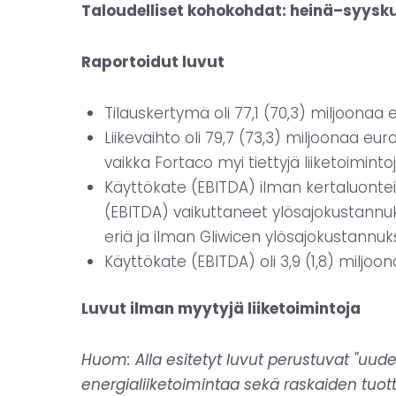
Taloudelliset kohokohdat: heinä–syysk
Raportoidut luvut
Tilauskertymä oli 77,1 (70,3) miljoonaa 
Liikevaihto oli 79,7 (73,3) miljoonaa e
vaikka Fortaco myi tiettyjä liiketoiminto
Käyttökate (EBITDA) ilman kertaluonteisi
(EBITDA) vaikuttaneet ylösajokustannuks
eriä ja ilman Gliwicen ylösajokustannuksi
Käyttökate (EBITDA) oli 3,9 (1,8) miljoon
Luvut ilman myytyjä liiketoimintoja
Huom: Alla esitetyt luvut perustuvat "uude
energialiiketoimintaa sekä raskaiden tuot