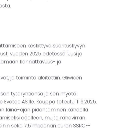
osta.
uttamiseen keskittyvä suorituskyvyn
lusti vuoden 2025 edetessä. Uusi ja
saamaan kannattavuus- ja
at, ja toiminta aloitettiin. Gliwicen
aisen tytäryhtiönsä ja sen myötä
Evotec AS:lle. Kauppa toteutui 11.6.2025.
nan laina-ajan pidentäminen kahdella
amiseksi edelleen, muita rahavirran
oihin sekä 7,5 miljoonan euron SSRCF-