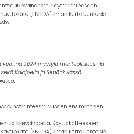
senttia liikevaihdosta. Käyttökatteeseen
 Käyttökate (EBITDA) ilman kertaluonteisia
osta.
llä vuonna 2024 myytyjä meriteollisuus- ja
 sekä Kalajoella ja Sepänkylässä
iassa.
ta markkinatilanteesta vuoden ensimmäisen
osenttia liikevaihdosta. Käyttökatteeseen
 Käyttökate (EBITDA) ilman kertaluonteisia